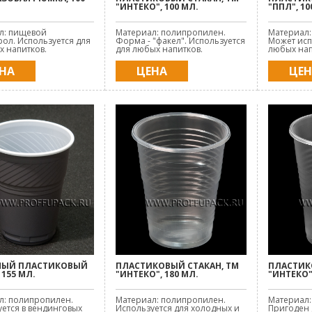
"ИНТЕКО", 100 МЛ.
"ППЛ", 10
л: пищевой
Материал: полипропилен.
Материал:
ол. Используется для
Форма - "факел". Используется
Может исп
 напитков.
для любых напитков.
любых нап
НА
ЦЕНА
ЦЕ
НЫЙ ПЛАСТИКОВЫЙ
ПЛАСТИКОВЫЙ СТАКАН, ТМ
ПЛАСТИК
 155 МЛ.
"ИНТЕКО", 180 МЛ.
"ИНТЕКО"
л: полипропилен.
Материал: полипропилен.
Материал:
ется в вендинговых
Используется для холодных и
Пригоден 