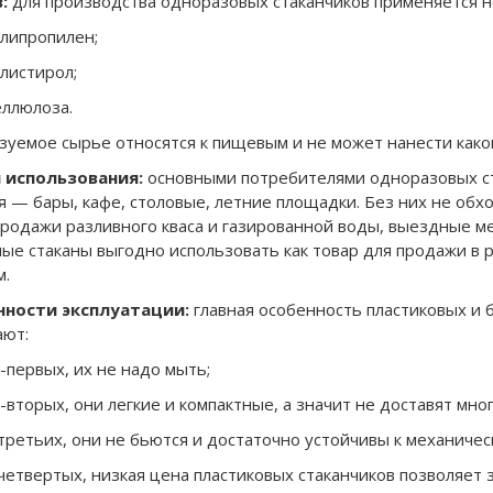
:
для производства одноразовых стаканчиков применяется н
липропилен;
листирол;
ллюлоза.
зуемое сырье относятся к пищевым и не может нанести како
 использования:
основными потребителями одноразовых ст
я — бары, кафе, столовые, летние площадки. Без них не обх
продажи разливного кваса и газированной воды, выездные ме
ые стаканы выгодно использовать как товар для продажи в р
м.
нности эксплуатации:
главная особенность пластиковых и б
ют:
-первых, их не надо мыть;
-вторых, они легкие и компактные, а значит не доставят мно
третьих, они не бьются и достаточно устойчивы к механиче
четвертых, низкая цена пластиковых стаканчиков позволяет 