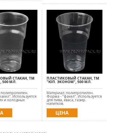
ОВЫЙ СТАКАН, ТМ
ПЛАСТИКОВЫЙ СТАКАН, ТМ
, 500 МЛ.
"ЮП. ЭКОНОМ", 500 МЛ.
 полипропилен.
Материал: полипропилен.
факел". Используется
Форма - "факел". Используется
их и холодных
для пива, кваса, газир.
напитков.
НА
ЦЕНА