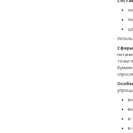
Состав
по
по
це
Исполь
Сферы
питани
точки 
бумажн
спросо
Особе
упроща
во
во
в-
в-